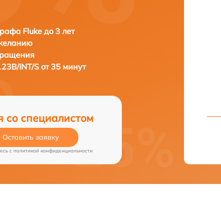
рафа Fluke до 3 лет
 желанию
бращения
123B/INT/S от 35 минут
я со специалистом
Оставить заявку
есь c
политикой конфиденциальности