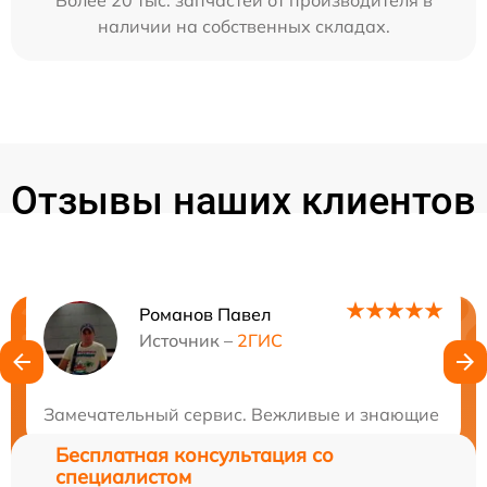
Более 20 тыс. запчастей от производителя в
наличии на собственных складах.
Отзывы наших клиентов
Романов Павел
Нужна консультация?
Источник –
2ГИС
Закажите бесплатную консультацию
Замечательный сервис. Вежливые и знающие специа
Бесплатная консультация со
специалистом