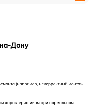
2040 р
1580 р
690 р
-на-Дону
400 р
2300 р
 ремонта (например, некорректный монтаж
ным характеристикам при нормальном