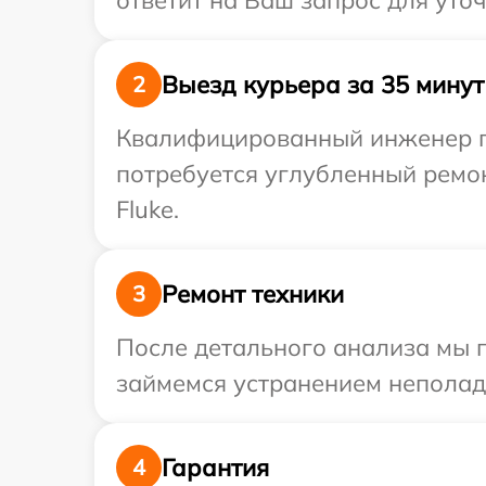
ответит на Ваш запрос для уто
Выезд курьера за 35 минут
2
Квалифицированный инженер пр
потребуется углубленный ремо
Fluke.
Ремонт техники
3
После детального анализа мы 
займемся устранением неполад
Гарантия
4