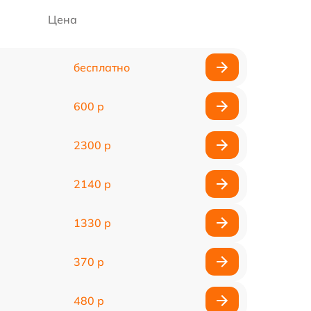
Цена
бесплатно
600 р
2300 р
2140 р
1330 р
370 р
480 р