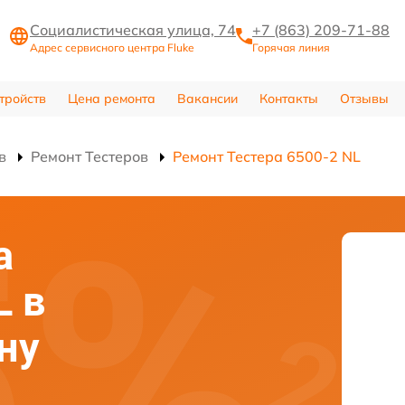
Социалистическая улица, 74
+7 (863) 209-71-88
Адрес сервисного центра Fluke
Горячая линия
тройств
Цена ремонта
Вакансии
Контакты
Отзывы
в
Ремонт Тестеров
Ремонт Тестера 6500-2 NL
а
L в
ну