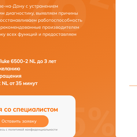
ве-на-Дону с устранением
м диагностику, выявляем причины
восстанавливаем работоспособность
и рекомендованные производителем
рку всех функций и предоставляем
luke 6500-2 NL до 3 лет
 желанию
бращения
2 NL от 35 минут
я со специалистом
Оставить заявку
есь c
политикой конфиденциальности