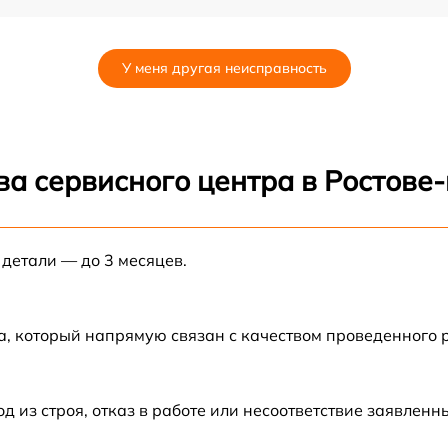
от 60 мин
У меня другая неисправность
от 60 мин
от 60 мин
ва сервисного центра в Ростове
от 60 мин
 детали — до 3 месяцев.
от 60 мин
а, который напрямую связан с качеством проведенного
из строя, отказ в работе или несоответствие заявлен