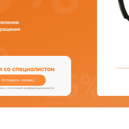
 желанию
бращения
я со специалистом
Оставить заявку
есь c
политикой конфиденциальности